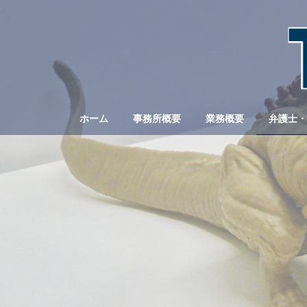
コ
ナ
ン
ビ
テ
ゲ
ン
ー
ツ
シ
へ
ョ
ス
ン
キ
に
ホーム
事務所概要
業務概要
弁護士・
ッ
移
プ
動