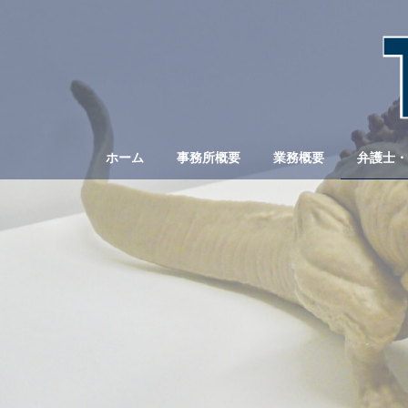
コ
ナ
ン
ビ
テ
ゲ
ン
ー
ツ
シ
へ
ョ
ス
ン
キ
に
ホーム
事務所概要
業務概要
弁護士・
ッ
移
プ
動