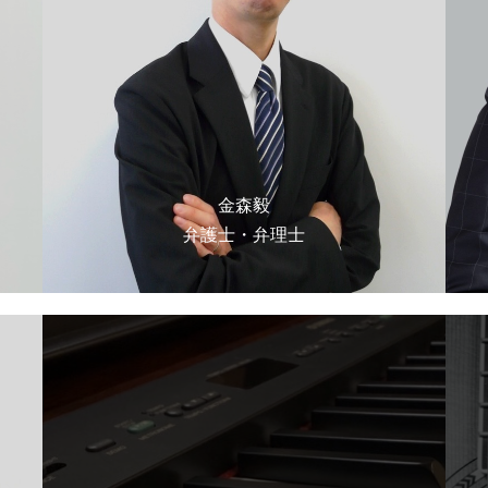
金森毅
弁護士・弁理士