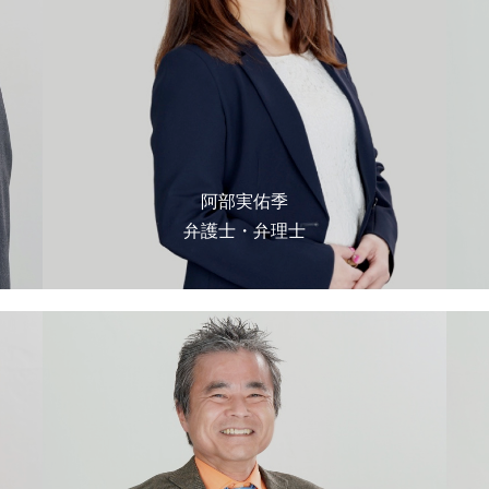
阿部実佑季
弁護士・弁理士