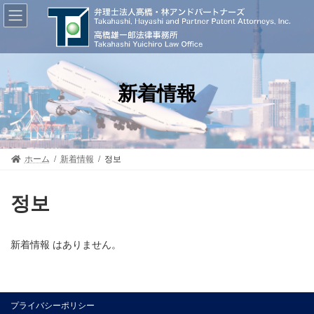
コ
ナ
ン
ビ
テ
ゲ
ン
ー
ツ
シ
へ
ョ
ス
ン
新着情報
キ
に
ッ
移
プ
動
ホーム
新着情報
정보
정보
新着情報 はありません。
プライバシーポリシー